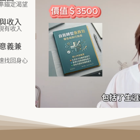
準錨定渴望
與收入
現有收入
意義兼
速找回身心