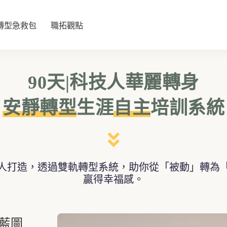
轉型急救包
職拓觀點
90天|科技人華麗轉身
安靜轉型
生涯
自主
培訓系統
人打造，透過雙軌轉型系統，助你從「被動」轉為
贏得幸福感。
涯藍圖