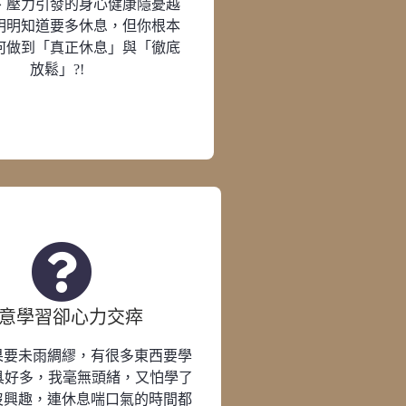
、壓力引發的身心健康隱憂越
明明知道要多休息，但你根本
何做到「真正休息」與「徹底
放鬆」?!
意學習卻心力交瘁
果要未雨綢繆，有很多東西要學
具好多，我毫無頭緒，又怕學了
沒興趣，連休息喘口氣的時間都