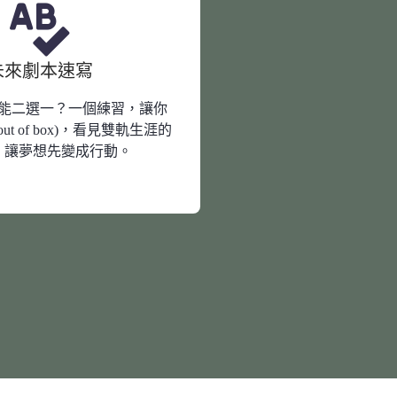
未來劇本速寫
能二選一？一個練習，讓你
t of box)，看見雙軌生涯的
，讓夢想先變成行動。