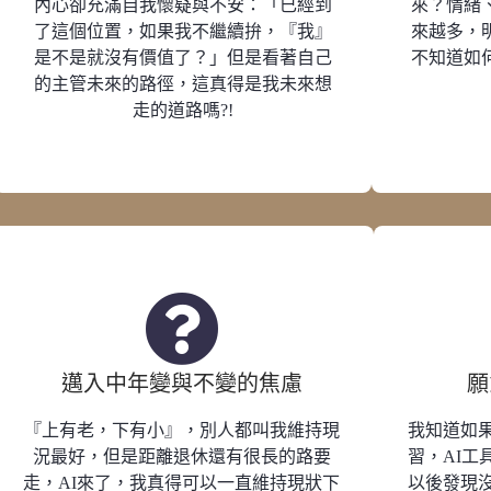
內心卻充滿自我懷疑與不安：「已經到
來？情緒
了這個位置，如果我不繼續拚，『我』
來越多，
是不是就沒有價值了？」但是看著自己
不知道如
的主管未來的路徑，這真得是我未來想
走的道路嗎?!
邁入中年變與不變的焦慮
願
『上有老，下有小』，別人都叫我維持現
我知道如
況最好，但是距離退休還有很長的路要
習，AI工
走，AI來了，我真得可以一直維持現狀下
以後發現