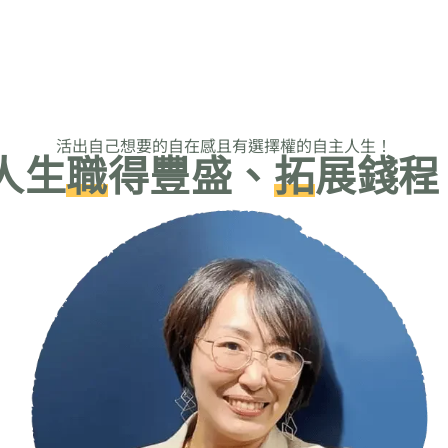
活出自己想要的自在感且有選擇權的自主人生！
人生
職
得豐盛、
拓
展錢程 