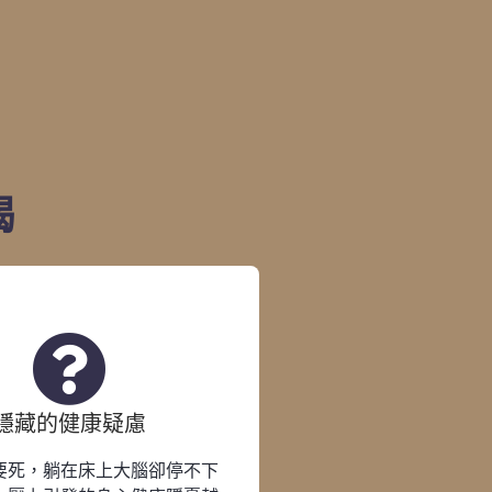
竭
隱藏的健康疑慮
要死，躺在床上大腦卻停不下