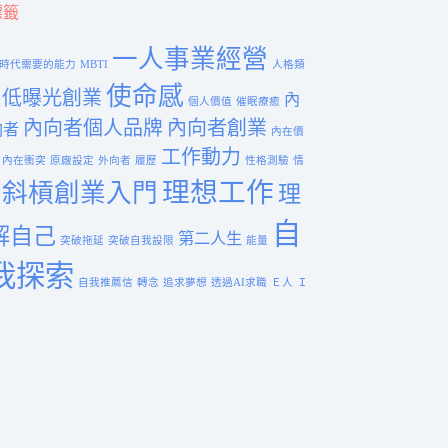
標籤
一人事業經營
I時代需要的能力
MBTI
人格類
使命感
低曝光創業
內
個人價值
催眠療癒
內向者個人品牌
內向者創業
向者
內在價
工作動力
內在衝突
原廠設定
外向者
履歷
性格測驗
情
理想工作
斜槓創業入門
理
自
解自己
第二人生
突破拖延
突破自我設限
能量
我探索
自我推薦信
轉念
追求夢想
透過AI求職
Ｅ人
Ｉ