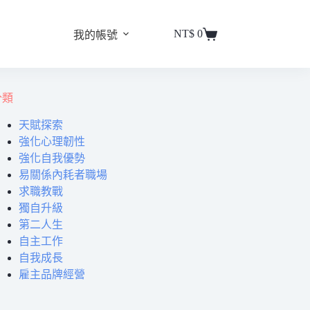
NT$
0
我的帳號
分類
天賦探索
強化心理韌性
強化自我優勢
易關係內耗者職場
求職教戰
獨自升級
第二人生
自主工作
自我成長
雇主品牌經營