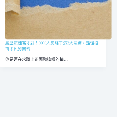
履歷這樣寫才對！90%人忽略了這2大關鍵，難怪投
再多也沒回音
你是否在求職上正面臨這樣的情…